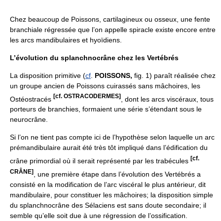
Chez beaucoup de Poissons, cartilagineux ou osseux, une fente
branchiale régressée que l’on appelle spiracle existe encore entre
les arcs mandibulaires et hyoïdiens.
L’évolution du splanchnocrâne chez les Vertébrés
La disposition primitive (
cf
.
POISSONS,
fig. 1) paraît réalisée chez
un groupe ancien de Poissons cuirassés sans mâchoires, les
[cf. OSTRACODERMES]
Ostéostracés
, dont les arcs viscéraux, tous
porteurs de branchies, formaient une série s’étendant sous le
neurocrâne.
Si l’on ne tient pas compte ici de l’hypothèse selon laquelle un arc
prémandibulaire aurait été très tôt impliqué dans l’édification du
[cf.
crâne primordial où il serait représenté par les trabécules
CRÂNE]
, une première étape dans l’évolution des Vertébrés a
consisté en la modification de l’arc viscéral le plus antérieur, dit
mandibulaire, pour constituer les mâchoires; la disposition simple
du splanchnocrâne des Sélaciens est sans doute secondaire; il
semble qu’elle soit due à une régression de l’ossification.