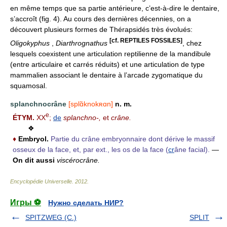
en même temps que sa partie antérieure, c’est-à-dire le dentaire,
s’accroît (fig. 4). Au cours des dernières décennies, on a
découvert plusieurs formes de Thérapsidés très évolués:
[cf. REPTILES FOSSILES]
Oligokyphus
,
Diarthrognathus
, chez
lesquels coexistent une articulation reptilienne de la mandibule
(entre articulaire et carrés réduits) et une articulation de type
mammalien associant le dentaire à l’arcade zygomatique du
squamosal.
splanchnocrâne
[splɑ̃knokʀɑn]
n. m.
e
ÉTYM.
XX
;
de
splanchno-,
et
crâne.
❖
♦
Embryol.
Partie du crâne embryonnaire dont dérive le massif
osseux de la face, et, par ext., les os de la face (
cr
âne facial).
—
On dit aussi
viscérocrâne.
Encyclopédie Universelle
.
2012
.
Игры ⚽
Нужно сделать НИР?
SPITZWEG (C.)
SPLIT