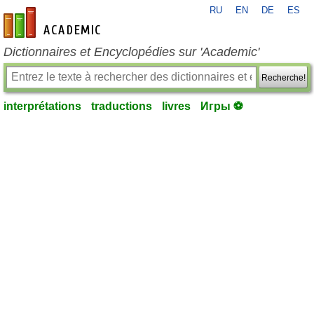
RU
EN
DE
ES
fr-academic.com
Dictionnaires et Encyclopédies sur 'Academic'
Recherche!
interprétations
traductions
livres
Игры ⚽